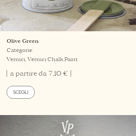
Olive Green
Categorie:
Vernici
,
Vernici Chalk Paint
a partire da
7,10
€
SCEGLI
Questo
prodotto
ha
più