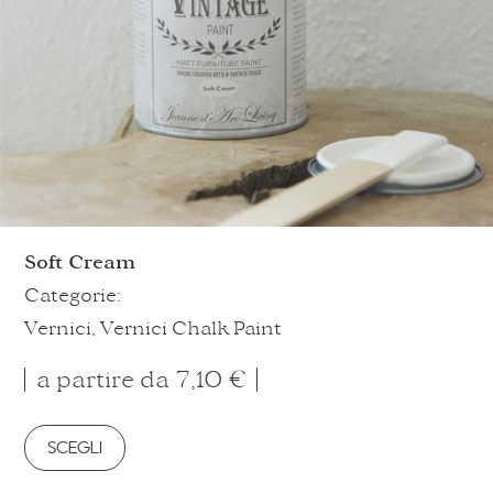
nella
pagina
del
prodotto
Soft Cream
Categorie:
Vernici
,
Vernici Chalk Paint
a partire da
7,10
€
SCEGLI
Questo