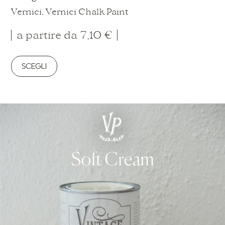
Vernici
,
Vernici Chalk Paint
a partire da
7,10
€
SCEGLI
Questo
prodotto
ha
più
varianti.
Le
opzioni
possono
essere
scelte