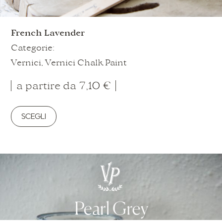
French Lavender
Categorie:
Vernici
,
Vernici Chalk Paint
a partire da
7,10
€
SCEGLI
Questo
prodotto
ha
più
varianti.
Le